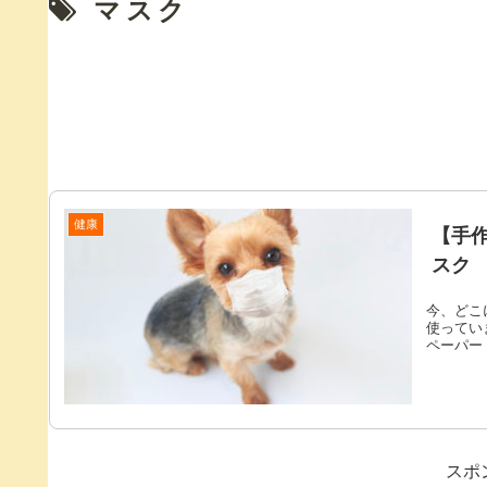
マスク
健康
【手
スク
今、どこ
使ってい
ペーパー 
スポ