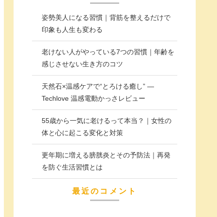
姿勢美人になる習慣｜背筋を整えるだけで
印象も人生も変わる
老けない人がやっている7つの習慣｜年齢を
感じさせない生き方のコツ
天然石×温感ケアで“とろける癒し” —
Techlove 温感電動かっさレビュー
55歳から一気に老けるって本当？｜女性の
体と心に起こる変化と対策
更年期に増える膀胱炎とその予防法｜再発
を防ぐ生活習慣とは
最近のコメント