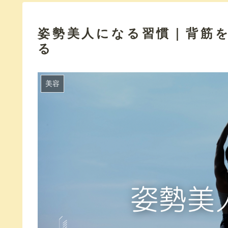
姿勢美人になる習慣｜背筋
る
美容