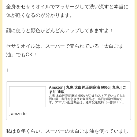
全身をセサミオイルでマッサージして洗い流すと本当に
体が軽くなるのが分かります。
顔に使うと顔色がどんどんアップしてきますよ！
セサミオイルは、スーパーで売られている「太白ごま
油」でもOK！
↓
Amazon | 九鬼 太白純正胡麻油 600g | 九鬼 | ご
ま油 通販
九鬼 太白純正胡麻油 600gがごま油ストアでいつでもお
買い得。当日お急ぎ便対象商品は、当日お届け可能で
す。アマゾン配送商品は、通常配送無料（一部除く）。
amzn.to
私は８年くらい、スーパーの太白ごま油を使っていまし