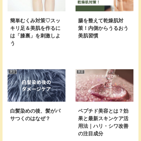
簡単むくみ対策♡スッ
腸を整えて乾燥肌対
キリ足＆美肌を作るに
策！内側からうるおう
は「膝裏」を刺激しよ
美肌習慣
う
美容
美容
白髪染めの後、髪がパ
ペプチド美容とは？効
サつくのはなぜ？
果と最新スキンケア活
用法｜ハリ・シワ改善
の注目成分