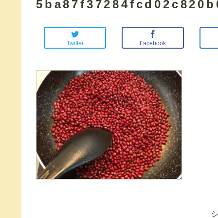
5ba87f37284fcd02c820b
Twitter
Facebook