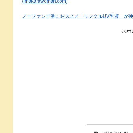
(imakarawoman.com)
ノーファンデ派におススメ「リンクルUV乳液」が使える！ | 
スポ