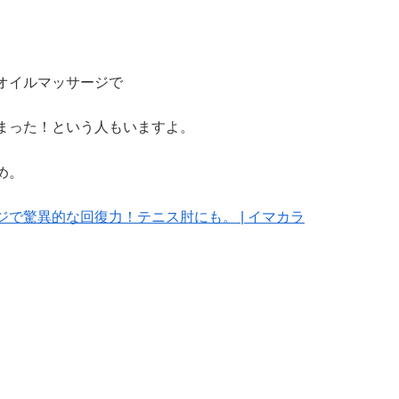
オイルマッサージで
まった！という人もいますよ。
め。
で驚異的な回復力！テニス肘にも。 | イマカラ