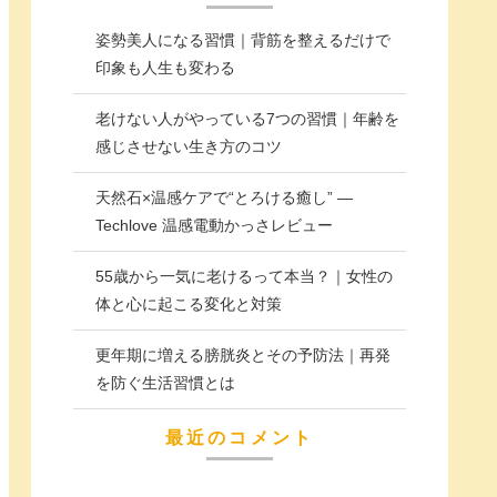
姿勢美人になる習慣｜背筋を整えるだけで
印象も人生も変わる
老けない人がやっている7つの習慣｜年齢を
感じさせない生き方のコツ
天然石×温感ケアで“とろける癒し” —
Techlove 温感電動かっさレビュー
55歳から一気に老けるって本当？｜女性の
体と心に起こる変化と対策
更年期に増える膀胱炎とその予防法｜再発
を防ぐ生活習慣とは
最近のコメント