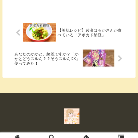
【美肌レシピ】綾瀬はるかさんが食
べている「アボカド納豆」
あなたのかかと、綺麗ですか？「か
かとどうスルん？？そうスルんDX」
使ってみた！